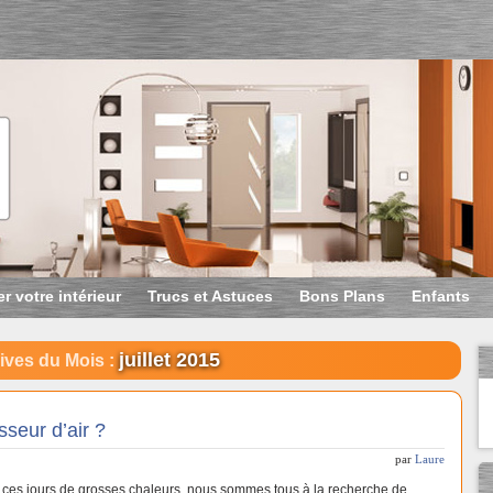
r votre intérieur
Trucs et Astuces
Bons Plans
Enfants
juillet 2015
ives du Mois :
sseur d’air ?
par
Laure
 ces jours de grosses chaleurs, nous sommes tous à la recherche de