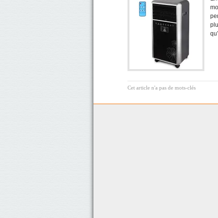
mo
pe
pl
qu
Cet article n'a pas de mots-clés