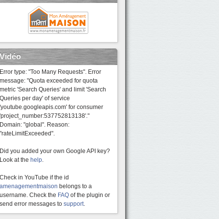
Vidéo
Error type: "Too Many Requests". Error
message: "Quota exceeded for quota
metric 'Search Queries' and limit 'Search
Queries per day' of service
'youtube.googleapis.com' for consumer
'project_number:537752813138'."
Domain: "global". Reason:
"rateLimitExceeded".
Did you added your own Google API key?
Look at the
help
.
Check in YouTube if the id
amenagementmaison
belongs to a
username. Check the
FAQ
of the plugin or
send error messages to
support
.