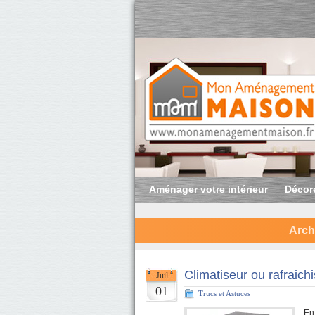
Aménager votre intérieur
Décore
Arch
Climatiseur ou rafraichi
Juil
01
Trucs et Astuces
En