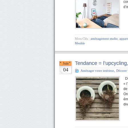
co
d’
Mots-Clés :
aménagement studio
,
appar
Meuble
Tendance = l’upcycling
Juin
04
Aménager votre intérieur
,
Décorer 
De
« l
de
On
ém
di