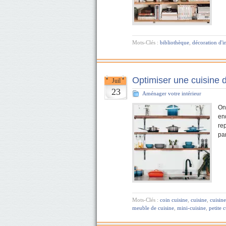
Mots-Clés :
bibliothèque
,
décoration d'i
Optimiser une cuisine de
Juil
23
Aménager votre intérieur
On 
end
rep
pa
Mots-Clés :
coin cuisine
,
cuisine
,
cuisin
meuble de cuisine
,
mini-cuisine
,
petite 