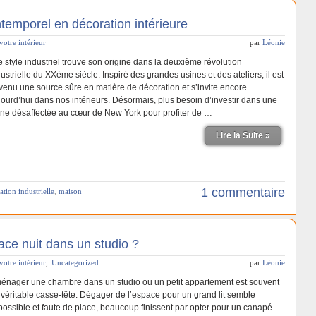
intemporel en décoration intérieure
votre intérieur
par
Léonie
 style industriel trouve son origine dans la deuxième révolution
ustrielle du XXème siècle. Inspiré des grandes usines et des ateliers, il est
venu une source sûre en matière de décoration et s’invite encore
jourd’hui dans nos intérieurs. Désormais, plus besoin d’investir dans une
ine désaffectée au cœur de New York pour profiter de …
Lire la Suite »
1 commentaire
ation industrielle
,
maison
ce nuit dans un studio ?
votre intérieur
,
Uncategorized
par
Léonie
énager une chambre dans un studio ou un petit appartement est souvent
 véritable casse-tête. Dégager de l’espace pour un grand lit semble
possible et faute de place, beaucoup finissent par opter pour un canapé