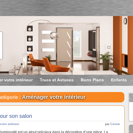
r votre intérieur
Trucs et Astuces
Bons Plans
Enfants
Aménager votre intérieur
atégorie :
pour son salon
votre intérieur
par
Léonie
 luminosité est un atout précieux dans la décoration d’une pièce. La