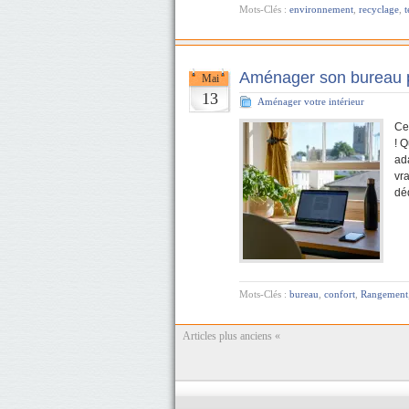
Mots-Clés :
environnement
,
recyclage
,
Aménager son bureau po
Mai
13
Aménager votre intérieur
Cel
! 
ad
vra
dé
Mots-Clés :
bureau
,
confort
,
Rangement
Articles plus anciens «