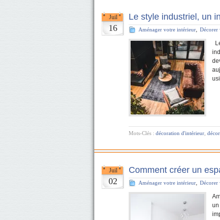
Le style industriel, un 
Juil
16
Aménager votre intérieur
,
Décorer 
Le
ind
de
au
us
Mots-Clés :
décoration d'intérieur
,
décor
Comment créer un espa
Juil
02
Aménager votre intérieur
,
Décorer 
Am
un
im