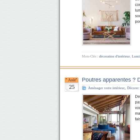
co
lum
so
po
Mots-Clés :
décoration d'intérieur
,
Lumi
Poutres apparentes ? D
Août
25
Aménager votre intérieur
,
Décorer 
De
pa
vo
mai
fa