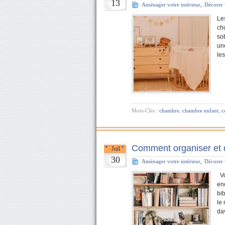
13
Aménager votre intérieur
,
Décorer 
Les
cho
sob
une
le
Mots-Clés :
chambre
,
chambre enfant
,
c
Comment organiser et d
Juil
30
Aménager votre intérieur
,
Décorer 
Vo
en
bi
le
da