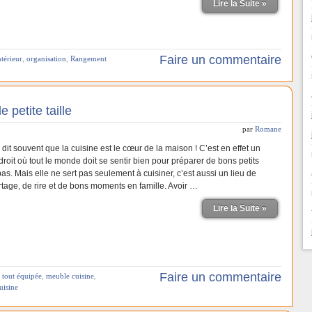
Lire la Suite »
Faire un commentaire
ntérieur
,
organisation
,
Rangement
 petite taille
par
Romane
dit souvent que la cuisine est le cœur de la maison ! C’est en effet un
roit où tout le monde doit se sentir bien pour préparer de bons petits
as. Mais elle ne sert pas seulement à cuisiner, c’est aussi un lieu de
rtage, de rire et de bons moments en famille. Avoir …
Lire la Suite »
Faire un commentaire
e tout équipée
,
meuble cuisine
,
cuisine