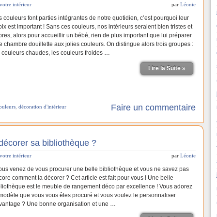
votre intérieur
par
Léonie
 couleurs font parties intégrantes de notre quotidien, c’est pourquoi leur
ix est important ! Sans ces couleurs, nos intérieurs seraient bien tristes et
res, alors pour accueillir un bébé, rien de plus important que lui préparer
 chambre douillette aux jolies couleurs. On distingue alors trois groupes :
s couleurs chaudes, les couleurs froides …
Lire la Suite »
Faire un commentaire
ouleurs
,
décoration d'intérieur
écorer sa bibliothèque ?
votre intérieur
par
Léonie
us venez de vous procurer une belle bibliothèque et vous ne savez pas
core comment la décorer ? Cet article est fait pour vous ! Une belle
bliothèque est le meuble de rangement déco par excellence ! Vous adorez
 modèle que vous vous êtes procuré et vous voulez le personnaliser
vantage ? Une bonne organisation et une …