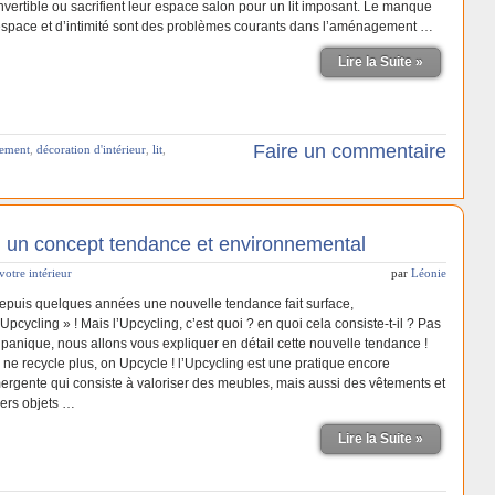
nvertible ou sacrifient leur espace salon pour un lit imposant. Le manque
espace et d’intimité sont des problèmes courants dans l’aménagement …
Lire la Suite »
Faire un commentaire
tement
,
décoration d'intérieur
,
lit
,
, un concept tendance et environnemental
votre intérieur
par
Léonie
puis quelques années une nouvelle tendance fait surface,
’Upcycling » ! Mais l’Upcycling, c’est quoi ? en quoi cela consiste-t-il ? Pas
 panique, nous allons vous expliquer en détail cette nouvelle tendance !
 ne recycle plus, on Upcycle ! l’Upcycling est une pratique encore
ergente qui consiste à valoriser des meubles, mais aussi des vêtements et
vers objets …
Lire la Suite »