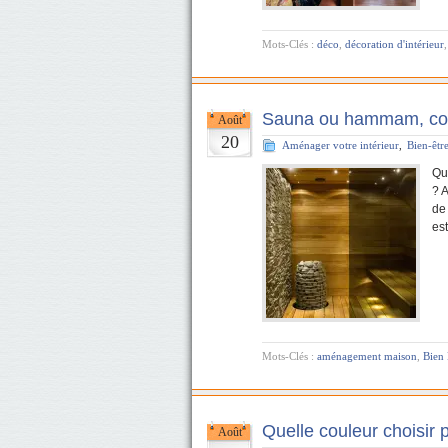
Mots-Clés :
déco
,
décoration d'intérieur
Sauna ou hammam, com
Août
20
Aménager votre intérieur
,
Bien-êtr
Qu
? A
de
es
Mots-Clés :
aménagement maison
,
Bien 
Quelle couleur choisir
Août