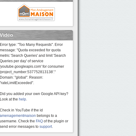
Vidéo
Error type: "Too Many Requests". Error
message: "Quota exceeded for quota
metric 'Search Queries' and limit 'Search
Queries per day' of service
'youtube.googleapis.com' for consumer
'project_number:537752813138'."
Domain: "global". Reason:
"rateLimitExceeded".
Did you added your own Google API key?
Look at the
help
.
Check in YouTube if the id
amenagementmaison
belongs to a
username. Check the
FAQ
of the plugin or
send error messages to
support
.