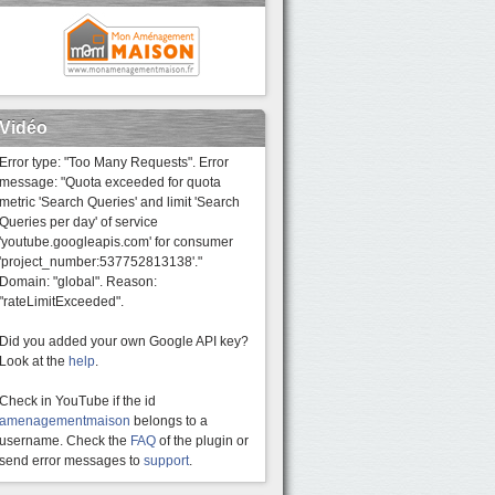
Vidéo
Error type: "Too Many Requests". Error
message: "Quota exceeded for quota
metric 'Search Queries' and limit 'Search
Queries per day' of service
'youtube.googleapis.com' for consumer
'project_number:537752813138'."
Domain: "global". Reason:
"rateLimitExceeded".
Did you added your own Google API key?
Look at the
help
.
Check in YouTube if the id
amenagementmaison
belongs to a
username. Check the
FAQ
of the plugin or
send error messages to
support
.