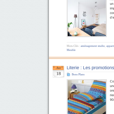
un
im
co
d’
Mots-Clés :
aménagement studio
,
appar
Meuble
Literie : Les promotions
Avr
18
Bons Plans
Co
une
ore
ri
90