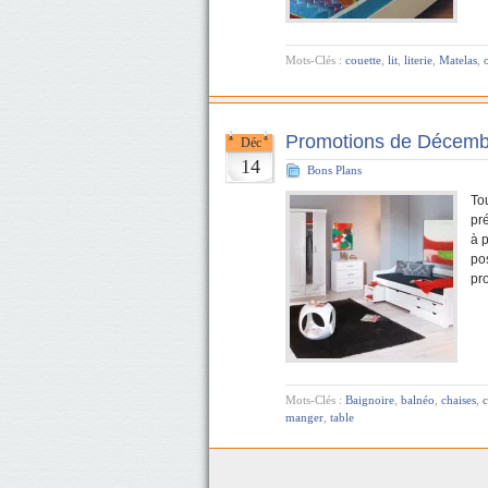
Mots-Clés :
couette
,
lit
,
literie
,
Matelas
,
Promotions de Décemb
Déc
14
Bons Plans
To
pr
à p
po
pr
Mots-Clés :
Baignoire
,
balnéo
,
chaises
,
manger
,
table