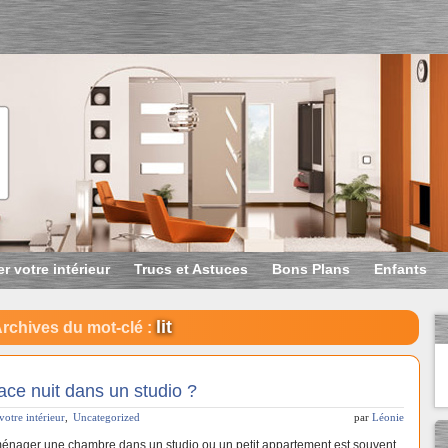
r votre intérieur
Trucs et Astuces
Bons Plans
Enfants
lit
rchives du mot-clé :
ce nuit dans un studio ?
votre intérieur
,
Uncategorized
par
Léonie
énager une chambre dans un studio ou un petit appartement est souvent