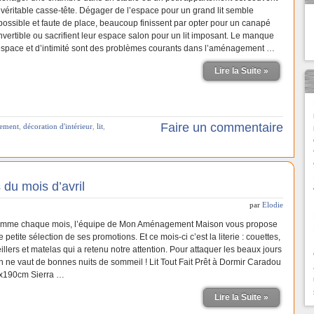
 véritable casse-tête. Dégager de l’espace pour un grand lit semble
possible et faute de place, beaucoup finissent par opter pour un canapé
nvertible ou sacrifient leur espace salon pour un lit imposant. Le manque
espace et d’intimité sont des problèmes courants dans l’aménagement …
Lire la Suite »
Faire un commentaire
tement
,
décoration d'intérieur
,
lit
,
 du mois d’avril
par
Elodie
mme chaque mois, l’équipe de Mon Aménagement Maison vous propose
 petite sélection de ses promotions. Et ce mois-ci c’est la literie : couettes,
illers et matelas qui a retenu notre attention. Pour attaquer les beaux jours
en ne vaut de bonnes nuits de sommeil ! Lit Tout Fait Prêt à Dormir Caradou
x190cm Sierra …
Lire la Suite »