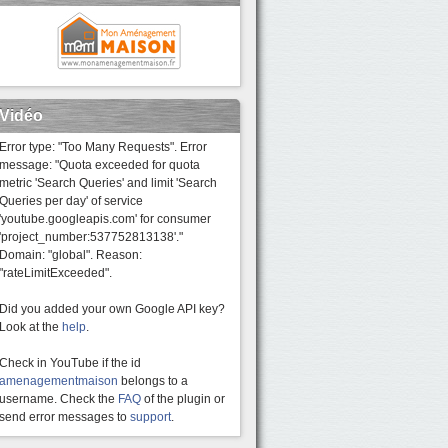
Vidéo
Error type: "Too Many Requests". Error
message: "Quota exceeded for quota
metric 'Search Queries' and limit 'Search
Queries per day' of service
'youtube.googleapis.com' for consumer
'project_number:537752813138'."
Domain: "global". Reason:
"rateLimitExceeded".
Did you added your own Google API key?
Look at the
help
.
Check in YouTube if the id
amenagementmaison
belongs to a
username. Check the
FAQ
of the plugin or
send error messages to
support
.