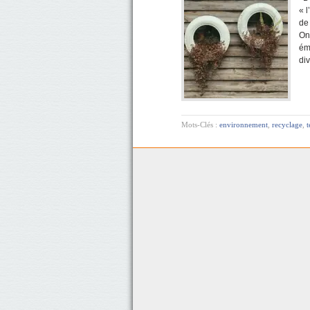
« l
de
On
ém
di
Mots-Clés :
environnement
,
recyclage
,