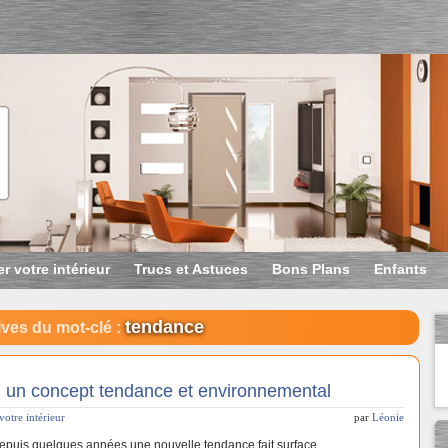
r votre intérieur
Trucs et Astuces
Bons Plans
Enfants
tendance
ves du mot-clé :
, un concept tendance et environnemental
votre intérieur
par
Léonie
puis quelques années une nouvelle tendance fait surface,