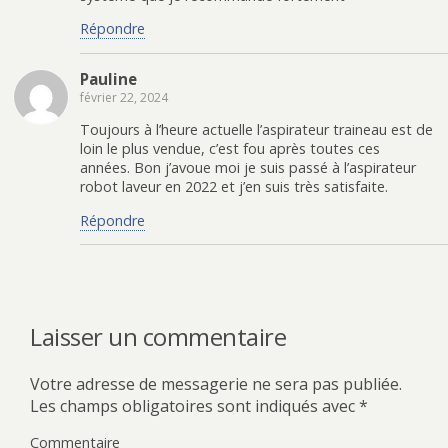
r
o
e
u
(
k
s
n
Répondre
o
(
t
a
u
o
(
m
v
u
o
i
r
v
u
(
Pauline
e
r
v
o
d
e
r
u
février 22, 2024
a
d
e
v
n
a
d
r
s
n
a
e
Toujours à l’heure actuelle l’aspirateur traineau est de
u
s
n
d
loin le plus vendue, c’est fou après toutes ces
n
u
s
a
e
n
u
n
années. Bon j’avoue moi je suis passé à l’aspirateur
n
e
n
s
o
n
e
u
robot laveur en 2022 et j’en suis très satisfaite.
u
o
n
n
v
u
o
e
Répondre
e
v
u
n
l
e
v
o
l
l
e
u
e
l
l
v
f
e
l
e
e
f
e
l
n
e
f
l
ê
n
e
e
t
ê
n
f
Laisser un commentaire
r
t
ê
e
e
r
t
n
)
e
r
ê
)
e
t
)
r
Votre adresse de messagerie ne sera pas publiée.
e
)
Les champs obligatoires sont indiqués avec
*
Commentaire