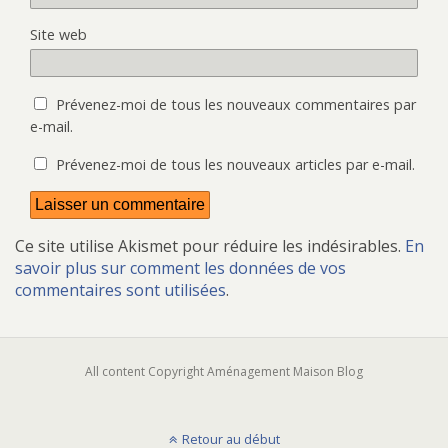
t
ê
n
f
r
t
ê
e
e
r
t
n
Site web
)
e
r
ê
)
e
t
)
r
e
)
Prévenez-moi de tous les nouveaux commentaires par
e-mail.
Prévenez-moi de tous les nouveaux articles par e-mail.
Ce site utilise Akismet pour réduire les indésirables.
En
savoir plus sur comment les données de vos
commentaires sont utilisées
.
All content Copyright Aménagement Maison Blog
Retour au début