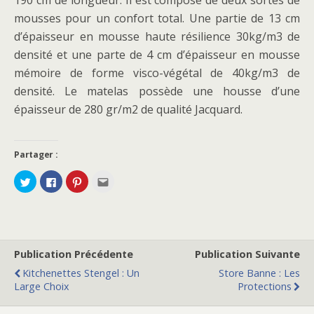
mousses pour un confort total. Une partie de 13 cm
d’épaisseur en mousse haute résilience 30kg/m3 de
densité et une parte de 4 cm d’épaisseur en mousse
mémoire de forme visco-végétal de 40kg/m3 de
densité. Le matelas possède une housse d’une
épaisseur de 280 gr/m2 de qualité Jacquard.
Partager :
C
C
C
C
l
l
l
l
i
i
i
i
q
q
q
q
u
u
u
u
e
e
e
e
z
z
z
z
p
p
p
p
o
o
o
o
Publication Précédente
Publication Suivante
u
u
u
u
r
r
r
r
p
p
p
e
Kitchenettes Stengel : Un
Store Banne : Les
a
a
a
n
Large Choix
Protections
r
r
r
v
t
t
t
o
a
a
a
y
g
g
g
e