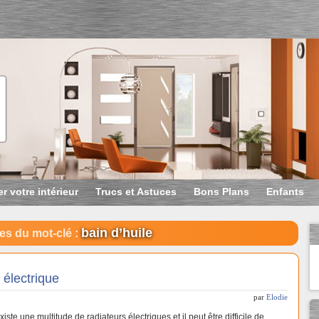
r votre intérieur
Trucs et Astuces
Bons Plans
Enfants
bain d’huile
es du mot-clé :
 électrique
par
Elodie
existe une multitude de radiateurs électriques et il peut être difficile de