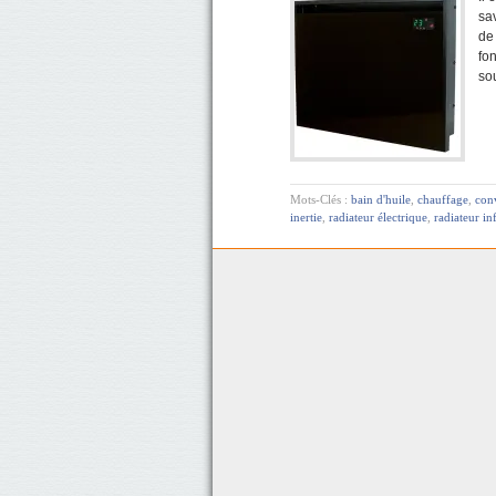
sav
de 
fon
so
Mots-Clés :
bain d'huile
,
chauffage
,
con
inertie
,
radiateur électrique
,
radiateur in