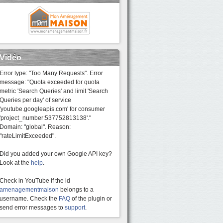
Vidéo
Error type: "Too Many Requests". Error
message: "Quota exceeded for quota
metric 'Search Queries' and limit 'Search
Queries per day' of service
'youtube.googleapis.com' for consumer
'project_number:537752813138'."
Domain: "global". Reason:
"rateLimitExceeded".
Did you added your own Google API key?
Look at the
help
.
Check in YouTube if the id
amenagementmaison
belongs to a
username. Check the
FAQ
of the plugin or
send error messages to
support
.