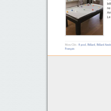
bil
ne
Am
Le
Mots-Clés :
8 pool
,
Billard
,
Billard Amér
Français