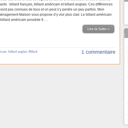
lards : billard français, billard américain et billard anglais. Ces différences
 sont pas connues de tous et on peut s’y perdre un peu parfois. Mon
énagement Maison vous propose d’y voir plus clair. Le billard américain
 billard américain possède 6 …
Lire la Suite »
1 commentaire
icain
,
billard anglais
,
Billard