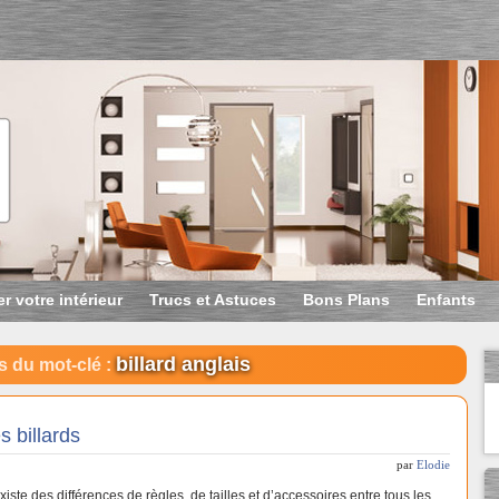
r votre intérieur
Trucs et Astuces
Bons Plans
Enfants
billard anglais
s du mot-clé :
s billards
par
Elodie
existe des différences de règles, de tailles et d’accessoires entre tous les