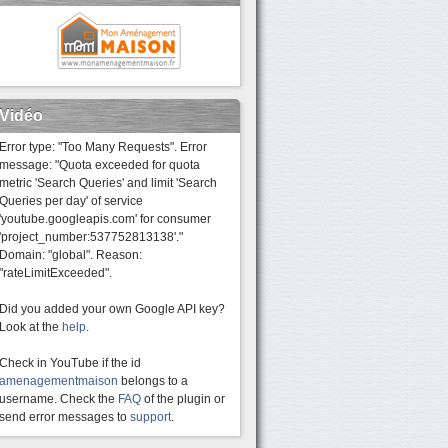
Vidéo
Error type: "Too Many Requests". Error
message: "Quota exceeded for quota
metric 'Search Queries' and limit 'Search
Queries per day' of service
'youtube.googleapis.com' for consumer
'project_number:537752813138'."
Domain: "global". Reason:
"rateLimitExceeded".
Did you added your own Google API key?
Look at the
help
.
Check in YouTube if the id
amenagementmaison
belongs to a
username. Check the
FAQ
of the plugin or
send error messages to
support
.