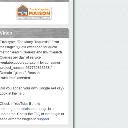
Vidéo
Error type: "Too Many Requests". Error
message: "Quota exceeded for quota
metric 'Search Queries' and limit 'Search
Queries per day' of service
'youtube.googleapis.com' for consumer
'project_number:537752813138'."
Domain: "global". Reason:
"rateLimitExceeded".
Did you added your own Google API key?
Look at the
help
.
Check in YouTube if the id
amenagementmaison
belongs to a
username. Check the
FAQ
of the plugin or
send error messages to
support
.