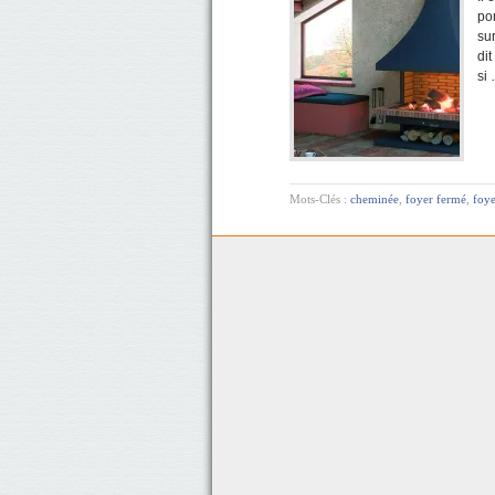
pom
su
dit
si
Mots-Clés :
cheminée
,
foyer fermé
,
foye