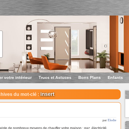
r votre intérieur
Trucs et Astuces
Bons Plans
Enfants
insert
hives du mot-clé :
par
Elodie
existe de nombreux moyens de chauffer votre maison : gaz, électricité,