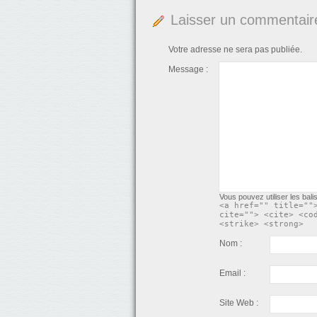
une
nouvelle
fenêtre)
Laisser un commentair
Votre adresse ne sera pas publiée.
Message :
Vous pouvez utiliser les bal
<a href="" title=""
cite=""> <cite> <co
<strike> <strong>
Nom :
Email :
Site Web :