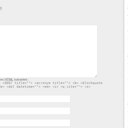
e
ises
HTML
suivantes :
> <abbr title=""> <acronym title=""> <b> <blockquote
de> <del datetime=""> <em> <i> <q cite=""> <s>