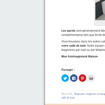
Les parois
sont généralement fab
complémentaires tels que kit de dé
Vous trouverez dans les autres ca
votre salle de bain
. Notre équipe
baignoires par mail ou par téléph
Mon Aménagement Maison
Partager :
Cliquez
Cliquez
Cliquez
Cliquez
pour
pour
pour
pour
partager
partager
partager
envoyer
sur
sur
sur
par
Twitter(ouvre
Facebook(ouvre
Pinterest(ouvre
e-
dans
dans
dans
mail
une
une
une
à
Mots-Clés :
Baignoire
,
baignoire rectang
nouvelle
nouvelle
nouvelle
un
salle de bain
fenêtre)
fenêtre)
fenêtre)
ami(ouv
dans