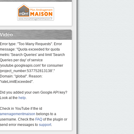
Vidéo
Error type: "Too Many Requests". Error
message: "Quota exceeded for quota
metric 'Search Queries' and limit 'Search
Queries per day' of service
'youtube.googleapis.com' for consumer
'project_number:537752813138'."
Domain: "global". Reason:
"rateLimitExceeded".
Did you added your own Google API key?
Look at the
help
.
Check in YouTube if the id
amenagementmaison
belongs to a
username. Check the
FAQ
of the plugin or
send error messages to
support
.