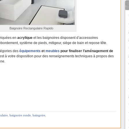
Baignoire Rectangulaire Rapido
riquées en
acrylique
et les baignoires disposent d’accessoires
bordement, système de pieds, mitigeur, siège de bain et repose tête.
tégories des
équipements
et
meubles
pour finaliser l’aménagement de
 est à votre disposition pour des renseignements techniques à propos des
one.
ulaire
,
baignoire ronde
,
baingoire
,
re