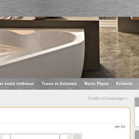
r votre intérieur
Trucs et Astuces
Bons Plans
Enfants
Echelles et Echafaudages
»
par
Jan