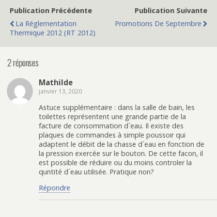
o
o
o
o
Publication Précédente
Publication Suivante
u
u
u
u
r
r
r
r
p
p
p
e
La Réglementation
Promotions De Septembre
a
a
a
n
Thermique 2012 (RT 2012)
r
r
r
v
t
t
t
o
a
a
a
y
g
g
g
e
e
e
e
r
2 réponses
r
r
r
p
s
s
s
a
u
u
u
r
r
r
r
e
Mathilde
T
F
P
-
janvier 13, 2020
w
a
i
m
i
c
n
a
t
e
t
i
Astuce supplémentaire : dans la salle de bain, les
t
b
e
l
e
o
r
à
toilettes représentent une grande partie de la
r
o
e
u
facture de consommation d´eau. Il existe des
(
k
s
n
o
(
t
a
plaques de commandes à simple poussoir qui
u
o
(
m
adaptent le débit de la chasse d´eau en fonction de
v
u
o
i
r
v
u
(
la pression exercée sur le bouton. De cette facon, il
e
r
v
o
d
e
r
u
est possible de réduire ou du moins controler la
a
d
e
v
quntité d´eau utilisée. Pratique non?
n
a
d
r
s
n
a
e
u
s
n
d
Répondre
n
u
s
a
e
n
u
n
n
e
n
s
o
n
e
u
u
o
n
n