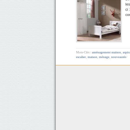
les
ci
co
Mots-Clés :
aménagement maison
,
aspir
escalier
,
maison
,
ménage
,
nouveautés