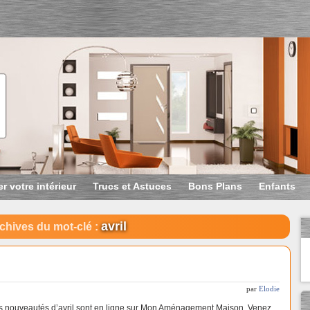
r votre intérieur
Trucs et Astuces
Bons Plans
Enfants
avril
chives du mot-clé :
par
Elodie
s nouveautés d’avril sont en ligne sur Mon Aménagement Maison. Venez