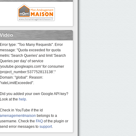
Vidéo
Error type: "Too Many Requests". Error
message: "Quota exceeded for quota
metric 'Search Queries' and limit 'Search
Queries per day' of service
'youtube.googleapis.com' for consumer
'project_number:537752813138'."
Domain: "global". Reason:
"rateLimitExceeded".
Did you added your own Google API key?
Look at the
help
.
Check in YouTube if the id
amenagementmaison
belongs to a
username. Check the
FAQ
of the plugin or
send error messages to
support
.