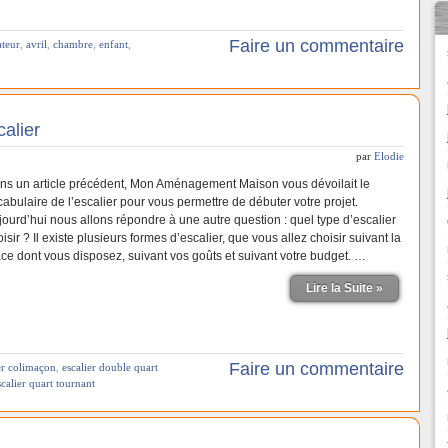
Faire un commentaire
ateur
,
avril
,
chambre
,
enfant
,
calier
par
Elodie
ns un article précédent, Mon Aménagement Maison vous dévoilait le
cabulaire de l’escalier pour vous permettre de débuter votre projet.
jourd’hui nous allons répondre à une autre question : quel type d’escalier
isir ? Il existe plusieurs formes d’escalier, que vous allez choisir suivant la
ace dont vous disposez, suivant vos goûts et suivant votre budget. …
Lire la Suite »
Faire un commentaire
er colimaçon
,
escalier double quart
scalier quart tournant