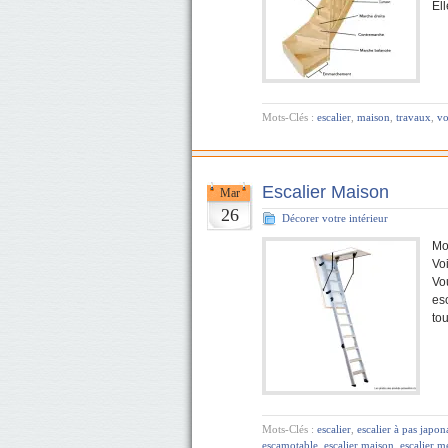
El
Mots-Clés :
escalier
,
maison
,
travaux
,
vo
Escalier Maison
Mar
26
Décorer votre intérieur
Mo
Vo
Vo
esc
to
Mots-Clés :
escalier
,
escalier à pas japon
escamotable
,
escalier maison
,
escalier m