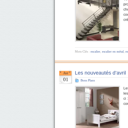
pr
ch
cou
cr
Mots-Clés :
escalier
,
escalier en métal
,
e
Les nouveautés d’avril
Avr
01
Bons Plans
Le
les
ci
co