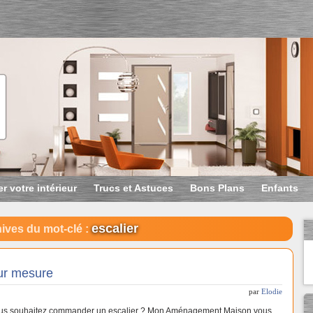
r votre intérieur
Trucs et Astuces
Bons Plans
Enfants
escalier
ives du mot-clé :
sur mesure
par
Elodie
us souhaitez commander un escalier ? Mon Aménagement Maison vous