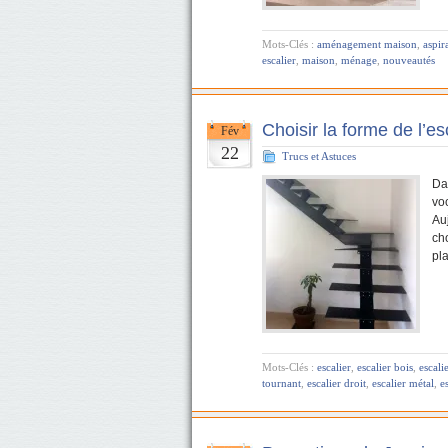
Mots-Clés :
aménagement maison
,
aspir
escalier
,
maison
,
ménage
,
nouveautés
Choisir la forme de l’es
Fév
22
Trucs et Astuces
Da
vo
Au
cho
pl
Mots-Clés :
escalier
,
escalier bois
,
escali
tournant
,
escalier droit
,
escalier métal
,
e