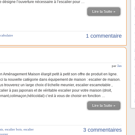
le désigne l’ouverture nécessaire à l’escalier pour …
Lire la Suite »
1 commentaire
cabulaire
par
Jan
n Aménagement Maison élargit petit à petit son offre de produit en ligne.
ici la nouvelle catégorie dans équipement de maison : escalier de maison.
us trouverez un large choix d’échelle meunier, escalier escamotable ,
alier à pas japonais et de véritable escalier pour votre maison (droit,
urnant,colimaçon,hélicoïdal) c’est à vous de choisir en fonction …
Lire la Suite »
3 commentaires
ais
,
escalier bois
,
escalier
eunier