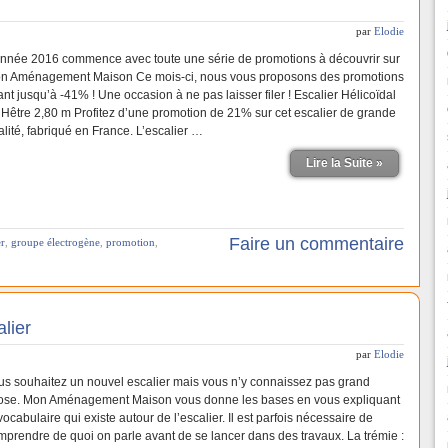
par
Elodie
année 2016 commence avec toute une série de promotions à découvrir sur
n Aménagement Maison Ce mois-ci, nous vous proposons des promotions
ant jusqu’à -41% ! Une occasion à ne pas laisser filer ! Escalier Hélicoïdal
 Hêtre 2,80 m Profitez d’une promotion de 21% sur cet escalier de grande
alité, fabriqué en France. L’escalier …
Lire la Suite »
Faire un commentaire
er
,
groupe électrogène
,
promotion
,
lier
par
Elodie
us souhaitez un nouvel escalier mais vous n’y connaissez pas grand
ose. Mon Aménagement Maison vous donne les bases en vous expliquant
vocabulaire qui existe autour de l’escalier. Il est parfois nécessaire de
mprendre de quoi on parle avant de se lancer dans des travaux. La trémie :