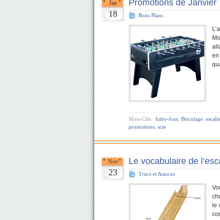
Promotions de Janvier
Jan
18
Bons Plans
L’
Mo
all
en
qu
Mots-Clés :
baby-foot
,
Bricolage
,
escali
promotions
,
scie
Le vocabulaire de l’esca
Nov
23
Trucs et Astuces
Vo
ch
le 
co