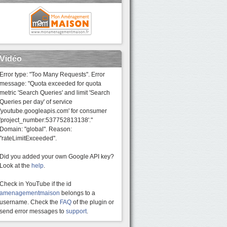
Vidéo
Error type: "Too Many Requests". Error
message: "Quota exceeded for quota
metric 'Search Queries' and limit 'Search
Queries per day' of service
'youtube.googleapis.com' for consumer
'project_number:537752813138'."
Domain: "global". Reason:
"rateLimitExceeded".
Did you added your own Google API key?
Look at the
help
.
Check in YouTube if the id
amenagementmaison
belongs to a
username. Check the
FAQ
of the plugin or
send error messages to
support
.