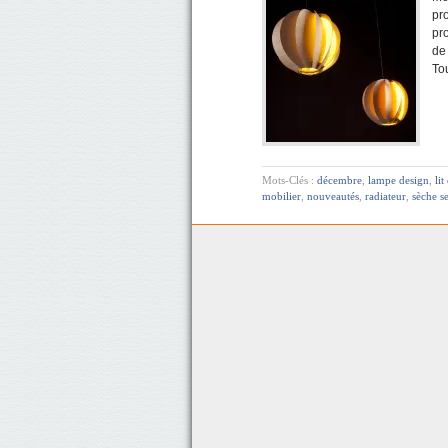
pr
pr
de 
To
Mots-Clés :
décembre
,
lampe design
,
lit
mobilier
,
nouveautés
,
radiateur
,
sèche se