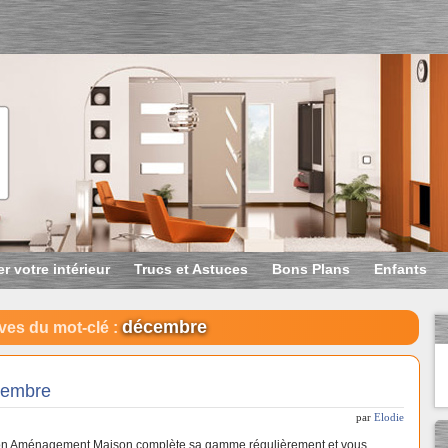
r votre intérieur
Trucs et Astuces
Bons Plans
Enfants
décembre
ves du mot-clé :
cembre
par
Elodie
n Aménagement Maison complète sa gamme régulièrement et vous