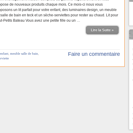
opose de nouveaux produits chaque mois. Ce mois-ci nous vous
oposons un lit parfait pour votre enfant, des luminaires design, un meuble
salle de bain en teck et un sèche-serviettes pour rester au chaud. Lit pour
ut-Petits Bateau Vous avez une petite fille ou un …
Lire la Suite »
Faire un commentaire
 enfant
,
meuble salle de bain
,
rviette