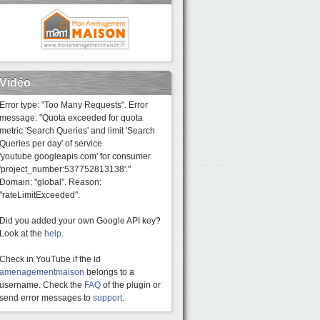
Vidéo
Error type: "Too Many Requests". Error
message: "Quota exceeded for quota
metric 'Search Queries' and limit 'Search
Queries per day' of service
'youtube.googleapis.com' for consumer
'project_number:537752813138'."
Domain: "global". Reason:
"rateLimitExceeded".
Did you added your own Google API key?
Look at the
help
.
Check in YouTube if the id
amenagementmaison
belongs to a
username. Check the
FAQ
of the plugin or
send error messages to
support
.