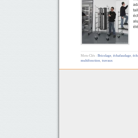
ada
tai
éc
alu
él
Mots-Clés :
Bricolage
,
échafaudage
,
éch
multifonction
,
travaux