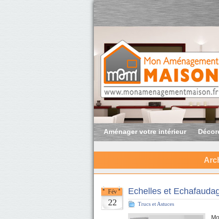
Aménager votre intérieur
Décore
Arch
Echelles et Echafauda
Fév
22
Trucs et Astuces
Mo