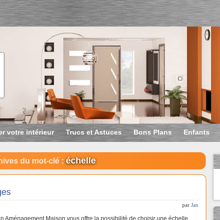
r votre intérieur
Trucs et Astuces
Bons Plans
Enfants
échelle
ives du mot-clé :
ges
par
Jan
n Aménagement Maison vous offre la possibilité de choisir une échelle