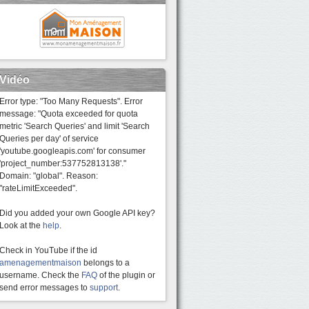
Vidéo
Error type: "Too Many Requests". Error
message: "Quota exceeded for quota
metric 'Search Queries' and limit 'Search
Queries per day' of service
'youtube.googleapis.com' for consumer
'project_number:537752813138'."
Domain: "global". Reason:
"rateLimitExceeded".
Did you added your own Google API key?
Look at the
help
.
Check in YouTube if the id
amenagementmaison
belongs to a
username. Check the
FAQ
of the plugin or
send error messages to
support
.