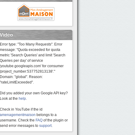
Vidéo
Error type: "Too Many Requests". Error
message: "Quota exceeded for quota
metric 'Search Queries' and limit 'Search
Queries per day' of service
'youtube.googleapis.com' for consumer
'project_number:537752813138'."
Domain: "global". Reason:
"rateLimitExceeded".
Did you added your own Google API key?
Look at the
help
.
Check in YouTube if the id
amenagementmaison
belongs to a
username. Check the
FAQ
of the plugin or
send error messages to
support
.