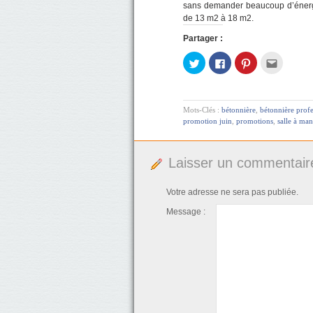
sans demander beaucoup d’énergie p
de 13 m2 à 18 m2.
Partager :
Cliquez
Cliquez
Cliquez
Cliquez
pour
pour
pour
pour
partager
partager
partager
envoyer
sur
sur
sur
par
Twitter(ouvre
Facebook(ouvre
Pinterest(ouvre
e-
dans
dans
dans
mail
une
une
une
à
Mots-Clés :
bétonnière
,
bétonnière profe
nouvelle
nouvelle
nouvelle
un
promotion juin
,
promotions
,
salle à ma
fenêtre)
fenêtre)
fenêtre)
ami(ouv
dans
une
nouvelle
fenêtre)
Laisser un commentair
Votre adresse ne sera pas publiée.
Message :