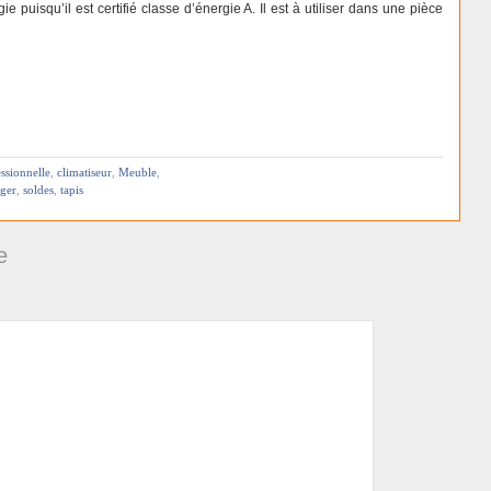
uisqu’il est certifié classe d’énergie A. Il est à utiliser dans une pièce
ssionnelle
,
climatiseur
,
Meuble
,
nger
,
soldes
,
tapis
re
e