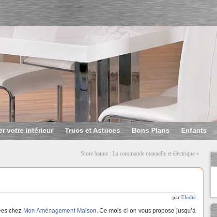
r votre intérieur
Trucs et Astuces
Bons Plans
Enfants
Store banne : La commande manuelle et électrique
»
par
Elodie
vées chez
Mon Aménagement Maison
. Ce mois-ci on vous propose jusqu’à