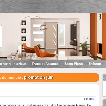
r votre intérieur
Trucs et Astuces
Bons Plans
Enfants
promotion juin
 du mot-clé :
par
Elodie
s promotions de juin sont arrivées chez Mon Aménagement Maison. Ce