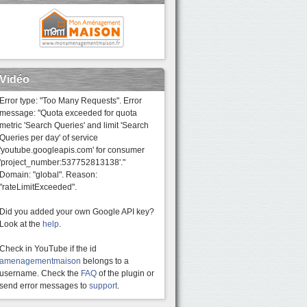
Vidéo
Error type: "Too Many Requests". Error
message: "Quota exceeded for quota
metric 'Search Queries' and limit 'Search
Queries per day' of service
'youtube.googleapis.com' for consumer
'project_number:537752813138'."
Domain: "global". Reason:
"rateLimitExceeded".
Did you added your own Google API key?
Look at the
help
.
Check in YouTube if the id
amenagementmaison
belongs to a
username. Check the
FAQ
of the plugin or
send error messages to
support
.