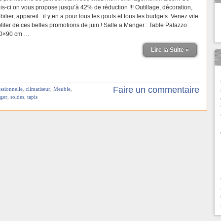
is-ci on vous propose jusqu’à 42% de réduction !!! Outillage, décoration,
ilier, appareil : il y en a pour tous les gouts et tous les budgets. Venez vite
ofiter de ces belles promotions de juin ! Salle a Manger : Table Palazzo
0×90 cm …
Lire la Suite »
Faire un commentaire
ssionnelle
,
climatiseur
,
Meuble
,
nger
,
soldes
,
tapis