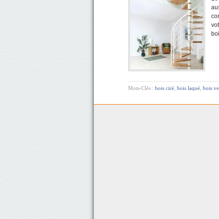
aus
co
vo
bo
Mots-Clés :
bois ciré
,
bois laqué
,
bois ve