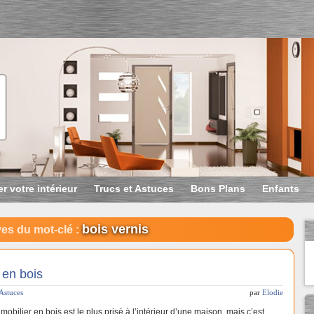
r votre intérieur
Trucs et Astuces
Bons Plans
Enfants
bois vernis
es du mot-clé :
 en bois
 Astuces
par
Elodie
mobilier en bois est le plus prisé à l’intérieur d’une maison, mais c’est