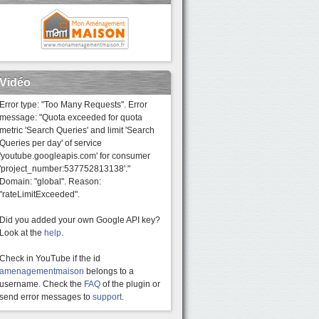
Vidéo
Error type: "Too Many Requests". Error
message: "Quota exceeded for quota
metric 'Search Queries' and limit 'Search
Queries per day' of service
'youtube.googleapis.com' for consumer
'project_number:537752813138'."
Domain: "global". Reason:
"rateLimitExceeded".
Did you added your own Google API key?
Look at the
help
.
Check in YouTube if the id
amenagementmaison
belongs to a
username. Check the
FAQ
of the plugin or
send error messages to
support
.