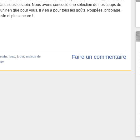
fant, sous le sapin. Nous avons concocté une sélection de nos coups de
r, rien que pour vous. Il y en a pour tous les goûts. Poupées, bricolage,
sin et plus encore !
Faire un commentaire
essin
,
jeux
,
jouet
,
maison de
ige