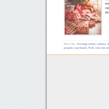
en
cœu
des
Mots-Clés :
bricolage enfant
,
cadeaux
,
d
poupées
,
marchande
,
Noël
,
reine des ne