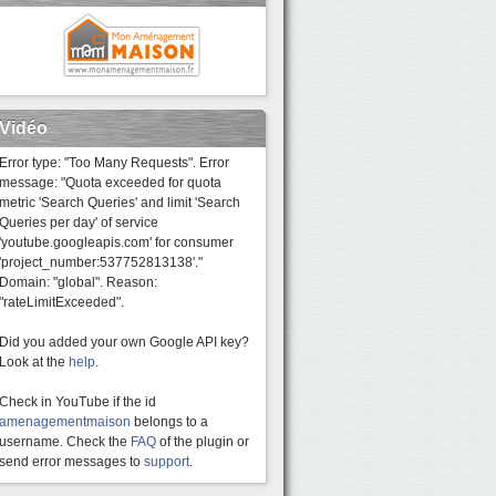
Vidéo
Error type: "Too Many Requests". Error
message: "Quota exceeded for quota
metric 'Search Queries' and limit 'Search
Queries per day' of service
'youtube.googleapis.com' for consumer
'project_number:537752813138'."
Domain: "global". Reason:
"rateLimitExceeded".
Did you added your own Google API key?
Look at the
help
.
Check in YouTube if the id
amenagementmaison
belongs to a
username. Check the
FAQ
of the plugin or
send error messages to
support
.