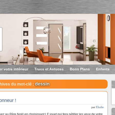
r votre intérieur
Trucs et Astuces
Bons Plans
Enfants
dessin
hives du mot-clé :
honneur !
par
Elodie
ez au Père Noël en choisissant LE jouet qui fera pétiller les yeux de votre