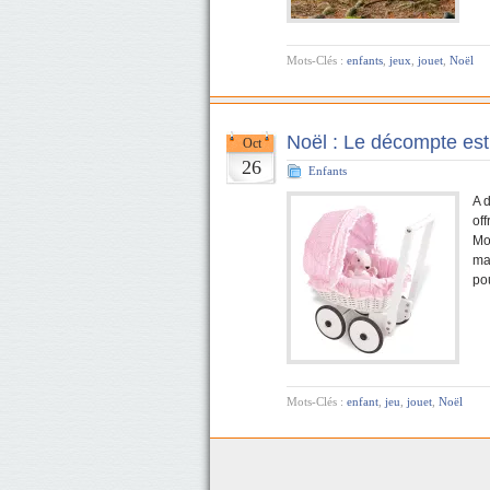
Mots-Clés :
enfants
,
jeux
,
jouet
,
Noël
Noël : Le décompte est
Oct
26
Enfants
A 
off
Mo
ma
po
Mots-Clés :
enfant
,
jeu
,
jouet
,
Noël