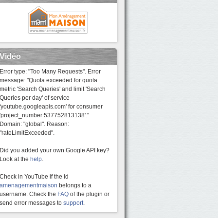
Vidéo
Error type: "Too Many Requests". Error
message: "Quota exceeded for quota
metric 'Search Queries' and limit 'Search
Queries per day' of service
'youtube.googleapis.com' for consumer
'project_number:537752813138'."
Domain: "global". Reason:
"rateLimitExceeded".
Did you added your own Google API key?
Look at the
help
.
Check in YouTube if the id
amenagementmaison
belongs to a
username. Check the
FAQ
of the plugin or
send error messages to
support
.