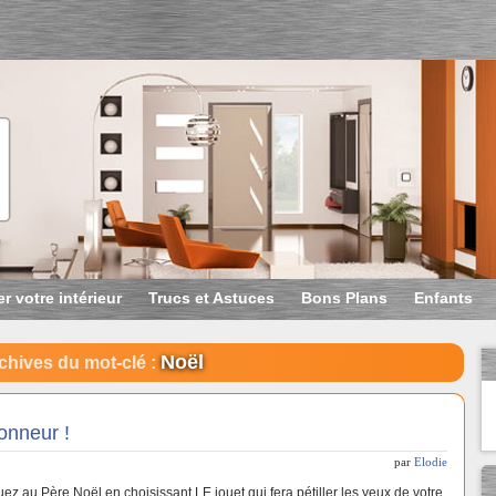
r votre intérieur
Trucs et Astuces
Bons Plans
Enfants
Noël
chives du mot-clé :
honneur !
par
Elodie
ez au Père Noël en choisissant LE jouet qui fera pétiller les yeux de votre