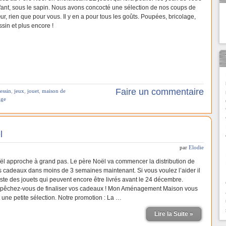
fant, sous le sapin. Nous avons concocté une sélection de nos coups de
r, rien que pour vous. Il y en a pour tous les goûts. Poupées, bricolage,
sin et plus encore !
Faire un commentaire
essin
,
jeux
,
jouet
,
maison de
ige
l
par
Elodie
ël approche à grand pas. Le père Noël va commencer la distribution de
s cadeaux dans moins de 3 semaines maintenant. Si vous voulez l’aider il
iste des jouets qui peuvent encore être livrés avant le 24 décembre.
pêchez-vous de finaliser vos cadeaux ! Mon Aménagement Maison vous
t une petite sélection. Notre promotion : La …
Lire la Suite »