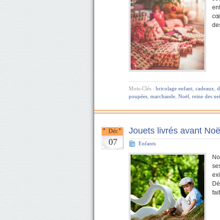
en
cœu
des
Mots-Clés :
bricolage enfant
,
cadeaux
,
d
poupées
,
marchande
,
Noël
,
reine des ne
Jouets livrés avant Noë
Déc
07
Enfants
No
se
ex
Dé
fai